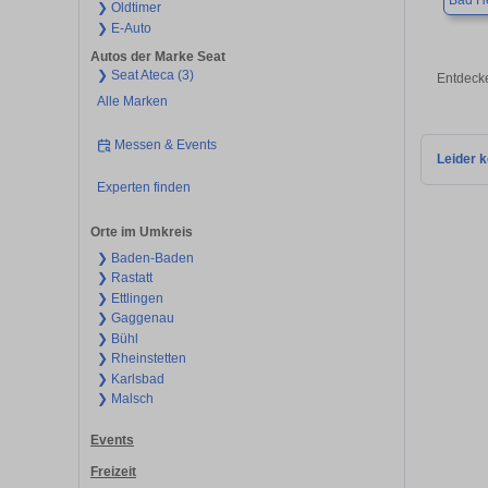
Bad H
❯ Oldtimer
❯ E-Auto
Autos der Marke Seat
❯ Seat Ateca (3)
Entdecke
Alle Marken
Messen & Events
Leider k
Experten finden
Orte im Umkreis
❯ Baden-Baden
❯ Rastatt
❯ Ettlingen
❯ Gaggenau
❯ Bühl
❯ Rheinstetten
❯ Karlsbad
❯ Malsch
Events
Freizeit