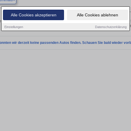
errenalb
Finden Sie in Bad Herrenalb Ihren gebrauchten Seat 
Alle Cookies akzeptieren
Alle Cookies ablehnen
n Sie in Bad Herrenalb gebrauchte Seat Fahrzeuge. Von Kleinwagen bis hin zum 
Herrenalb von privat und vom H
Einstellungen
Datenschutzerklärung
onnten wir derzeit keine passenden Autos finden. Schauen Sie bald wieder vorb