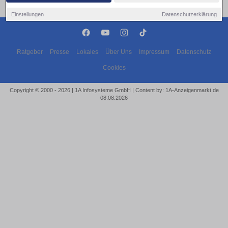
Einstellungen
Datenschutzerklärung
Ratgeber
Presse
Lokales
Über Uns
Impressum
Datenschutz
Cookies
Copyright © 2000 - 2026 | 1A Infosysteme GmbH | Content by: 1A-Anzeigenmarkt.de
08.08.2026