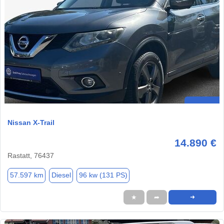
Nissan X-Trail
14.890 €
Rastatt, 76437
57.597 km
Diesel
96 kw (131 PS)
★
➦
➜