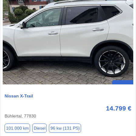
Nissan X-Trail
14.799 €
Bühlertal, 77830
101.000 km
Diesel
96 kw (131 PS)