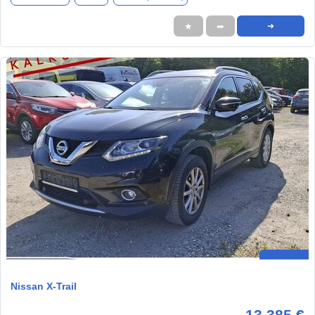
★
➦
➜
Nissan X-Trail
13.385 €