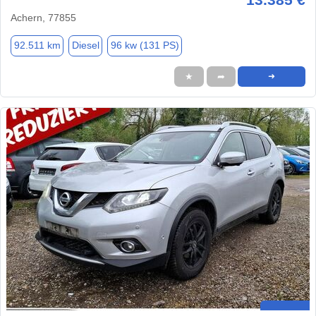
Achern, 77855
92.511 km
Diesel
96 kw (131 PS)
★
➦
➜