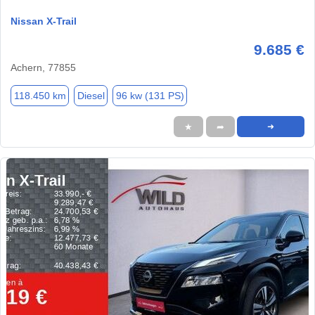
Nissan X-Trail
9.685 €
Achern, 77855
118.450 km
Diesel
96 kw (131 PS)
★
➦
➜