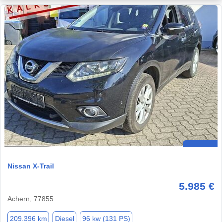
Nissan X-Trail
5.985 €
Achern, 77855
209.396 km
Diesel
96 kw (131 PS)