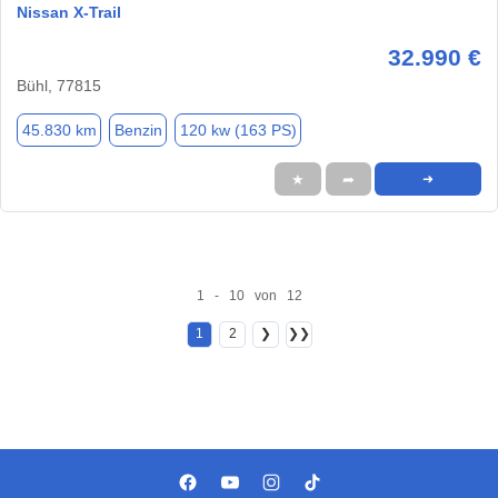
Nissan X-Trail
32.990 €
Bühl, 77815
45.830 km
Benzin
120 kw (163 PS)
★
➦
➜
1 - 10 von 12
1
2
❯
❯❯