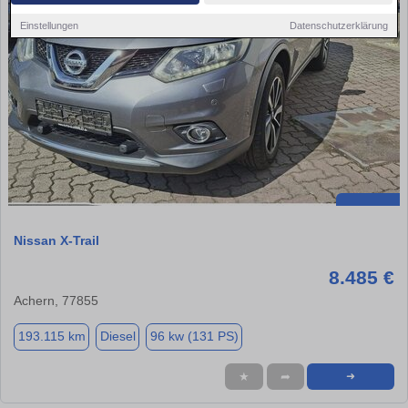
Einstellungen
Datenschutzerklärung
Nissan X-Trail
8.485 €
Achern, 77855
193.115 km
Diesel
96 kw (131 PS)
★
➦
➜