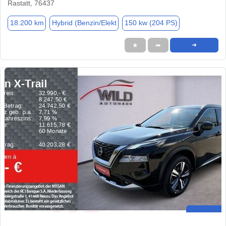
Rastatt, 76437
18.200 km
Hybrid (Benzin/Elekt
150 kw (204 PS)
★
➦
➜