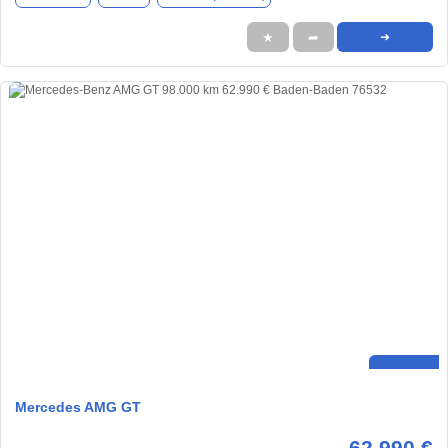
★
➦
➜
Mercedes AMG GT
62.990 €