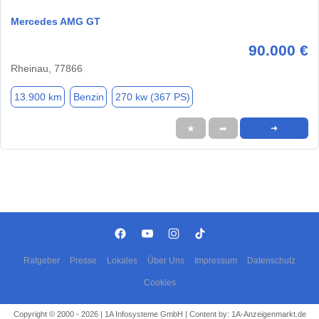
Mercedes AMG GT
90.000 €
Rheinau, 77866
13.900 km
Benzin
270 kw (367 PS)
★
➦
➜
Ratgeber
Presse
Lokales
Über Uns
Impressum
Datenschutz
Cookies
Copyright © 2000 - 2026 | 1A Infosysteme GmbH | Content by: 1A-Anzeigenmarkt.de