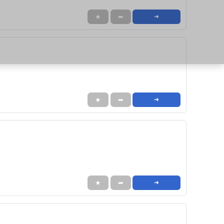
★
➦
➜
★
➦
➜
★
➦
➜