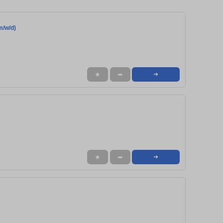
m/w/d)
★
➦
➜
★
➦
➜