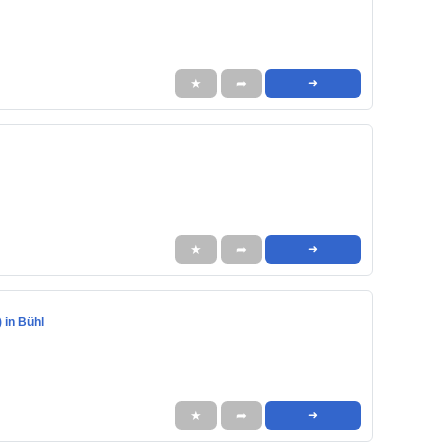
★
➦
➜
★
➦
➜
) in Bühl
★
➦
➜