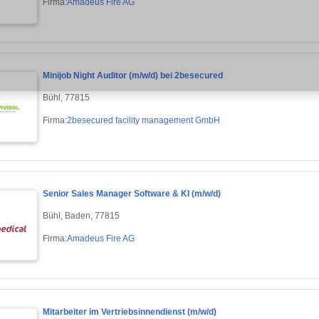
Firma:
Amadeus Fire AG
Minijob Night Auditor (m/w/d) bei 2besecured
Bühl, 77815
Firma:
2besecured facility management GmbH
Senior Sales Manager Software & KI (m/w/d)
Bühl, Baden, 77815
Firma:
Amadeus Fire AG
Mitarbeiter im Vertriebsinnendienst (m/w/d)