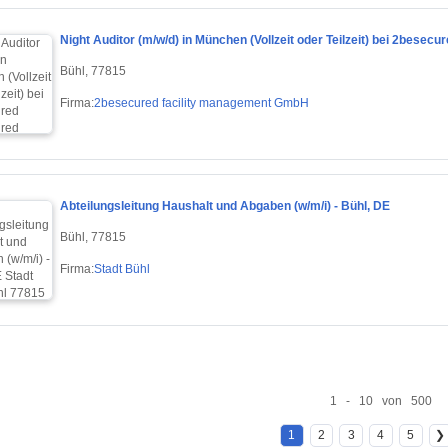
Night Auditor (m/w/d) in München (Vollzeit oder Teilzeit) bei 2besecu
Bühl, 77815
Firma:
2besecured facility management GmbH
Abteilungsleitung Haushalt und Abgaben (w/m/i) - Bühl, DE
Bühl, 77815
Firma:
Stadt Bühl
1 - 10 von 500
1
2
3
4
5
❯