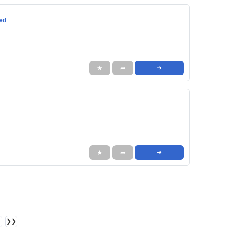
red
★
➦
➜
★
➦
➜
❯❯