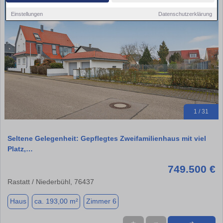
Einstellungen
Datenschutzerklärung
1 / 31
Seltene Gelegenheit: Gepflegtes Zweifamilienhaus mit viel
Platz,…
749.500 €
Rastatt / Niederbühl, 76437
Haus
ca. 193,00 m²
Zimmer 6