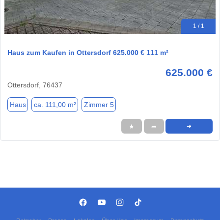
1 / 1
Haus zum Kaufen in Ottersdorf 625.000 € 111 m²
625.000 €
Ottersdorf, 76437
Haus
ca. 111,00 m²
Zimmer 5
★
➦
➜