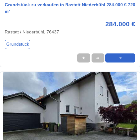
Grundstück zu verkaufen in Rastatt Niederbühl 284.000 € 720
m²
284.000 €
Rastatt / Niederbühl, 76437
Grundstück
★
➦
➜