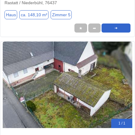
Rastatt / Niederbühl, 76437
Haus
ca. 148,10 m²
Zimmer 5
★
➦
➜
1 / 1