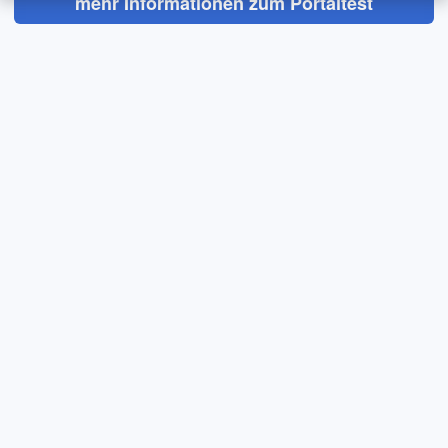
mehr Informationen zum Portaltest
Ratgeber
Presse
Lokales
Über Uns
Impressum
Datenschutz