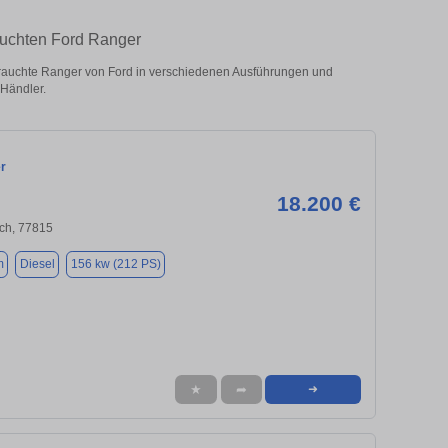
auchten Ford Ranger
auchte Ranger von Ford in verschiedenen Ausführungen und
 Händler.
r
18.200 €
ch, 77815
m
Diesel
156 kw (212 PS)
★
➦
➜