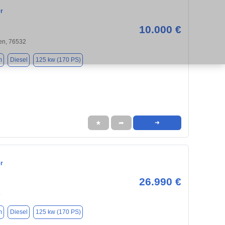
r
10.000 €
n, 76532
m
Diesel
125 kw (170 PS)
★
➦
➜
r
26.990 €
5
m
Diesel
125 kw (170 PS)