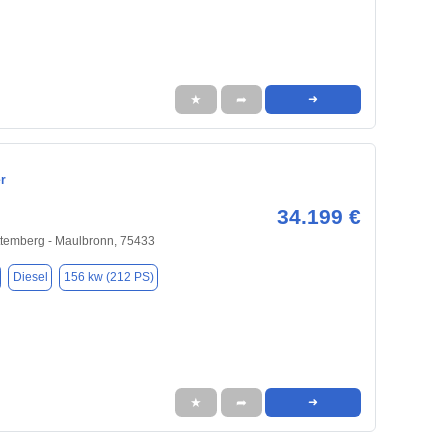
★
➦
➜
r
34.199 €
temberg - Maulbronn, 75433
Diesel
156 kw (212 PS)
★
➦
➜