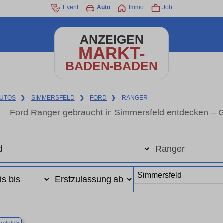
Event
Auto
Immo
Job
ANZEIGEN
MARKT-
BADEN-BADEN
UTOS
❯
SIMMERSFELD
❯
FORD
❯
RANGER
Ford Ranger gebraucht in Simmersfeld entdecken – 
×