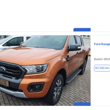
Ford Range
Baden-Würt
83.500 km