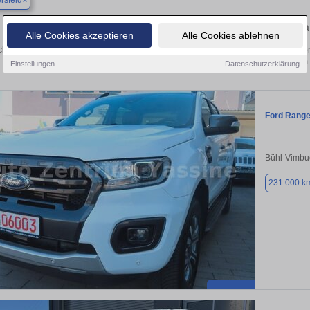
rsfeld
Finden Sie in Simmersfeld Ihren gebr
Alle Cookies akzeptieren
Alle Cookies ablehnen
hen Sie in Simmersfeld einen Ford Ranger Gebrauchtwagen? Entdecken Sie gebr
Preisklassen von privat und vom
Einstellungen
Datenschutzerklärung
Ford Range
Bühl-Vimbu
231.000 k