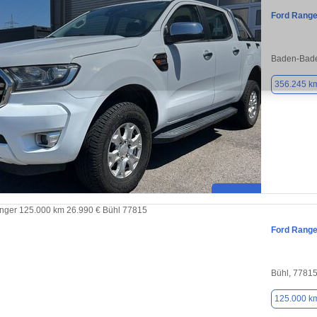
Ford Range
Baden-Bade
356.245 k
Ford Range
Bühl, 7781
125.000 k