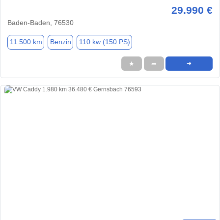
29.990 €
Baden-Baden, 76530
11.500 km
Benzin
110 kw (150 PS)
★
➦
➜