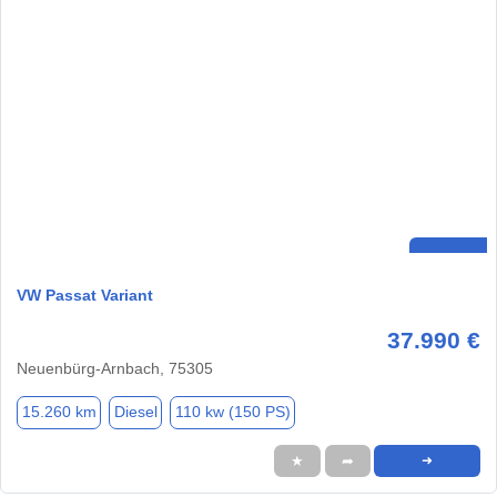
VW Passat Variant
37.990 €
Neuenbürg-Arnbach, 75305
15.260 km
Diesel
110 kw (150 PS)
★
➦
➜