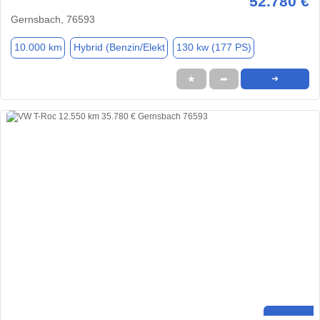
52.780 €
Gernsbach, 76593
10.000 km
Hybrid (Benzin/Elekt
130 kw (177 PS)
★
➦
➜