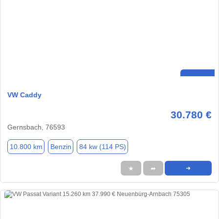
VW Caddy
30.780 €
Gernsbach, 76593
10.800 km
Benzin
84 kw (114 PS)
★
➦
➜