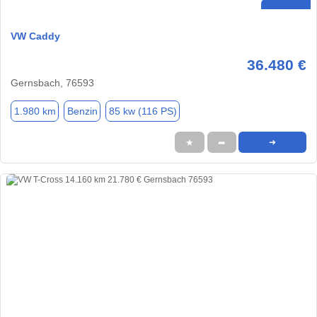
VW Caddy
36.480 €
Gernsbach, 76593
1.980 km
Benzin
85 kw (116 PS)
★
➦
➜