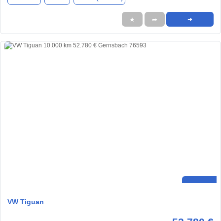
★
➦
➜
VW Tiguan