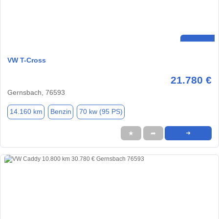
VW T-Cross
21.780 €
Gernsbach, 76593
14.160 km
Benzin
70 kw (95 PS)
★
➦
➜