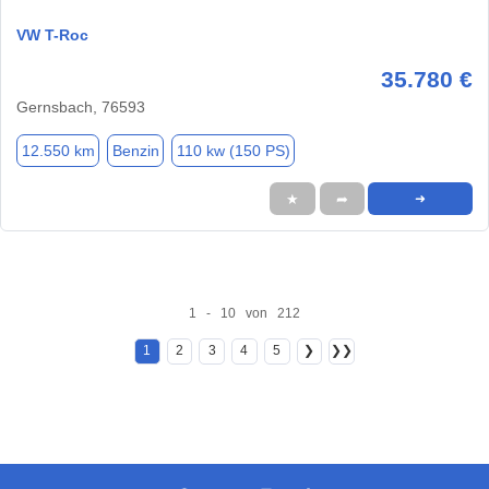
VW T-Roc
35.780 €
Gernsbach, 76593
12.550 km
Benzin
110 kw (150 PS)
★
➦
➜
1 - 10 von 212
1
2
3
4
5
❯
❯❯