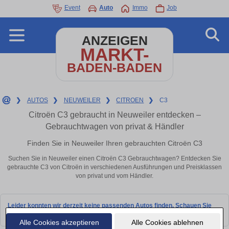
Event
Auto
Immo
Job
ANZEIGEN
MARKT-
BADEN-BADEN
❯
AUTOS
❯
NEUWEILER
❯
CITROEN
❯
C3
Citroën C3 gebraucht in Neuweiler entdecken –
Gebrauchtwagen von privat & Händler
Finden Sie in Neuweiler Ihren gebrauchten Citroën C3
Suchen Sie in Neuweiler einen Citroën C3 Gebrauchtwagen? Entdecken Sie
gebrauchte C3 von Citroën in verschiedenen Ausführungen und Preisklassen
von privat und vom Händler.
Leider konnten wir derzeit keine passenden Autos finden. Schauen Sie
bald wieder vorbei!
Alle Cookies akzeptieren
Alle Cookies ablehnen