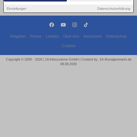
Einstellungen
Datenschutzerklärung
Ratgeber
Presse
Lokales
Über Uns
Impressum
Datenschutz
Cookies
Copyright © 2000 - 2026 | 1A Infosysteme GmbH | Content by: 1A-Anzeigenmarkt.de
08.08.2026