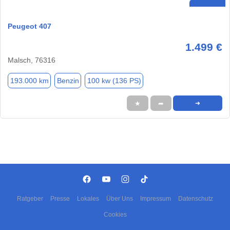
Peugeot 407
1.499 €
Malsch, 76316
193.000 km
Benzin
100 kw (136 PS)
★
➦
➜
Ratgeber
Presse
Lokales
Über Uns
Impressum
Datenschutz
Cookies