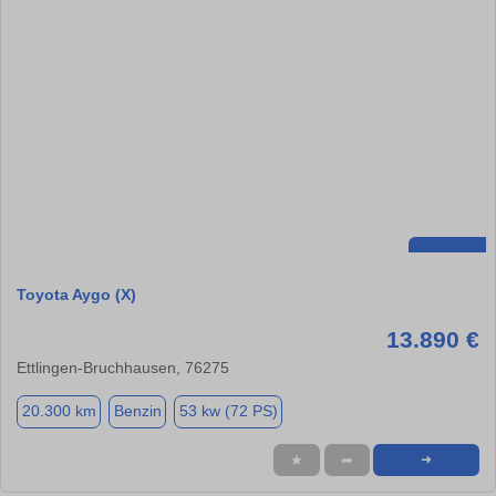
Toyota Aygo (X)
13.890 €
Ettlingen-Bruchhausen, 76275
20.300 km
Benzin
53 kw (72 PS)
★
➦
➜