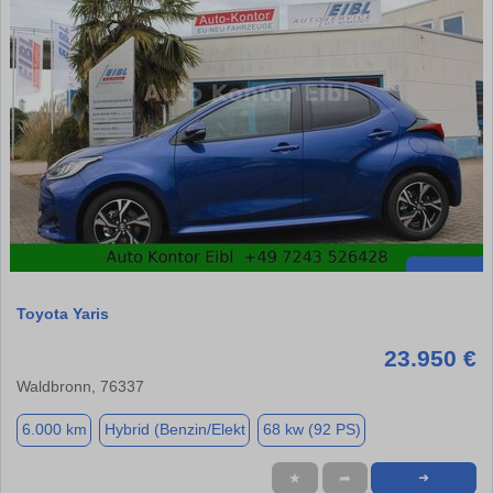
Toyota Yaris
23.950 €
Waldbronn, 76337
6.000 km
Hybrid (Benzin/Elekt
68 kw (92 PS)
★
➦
➜