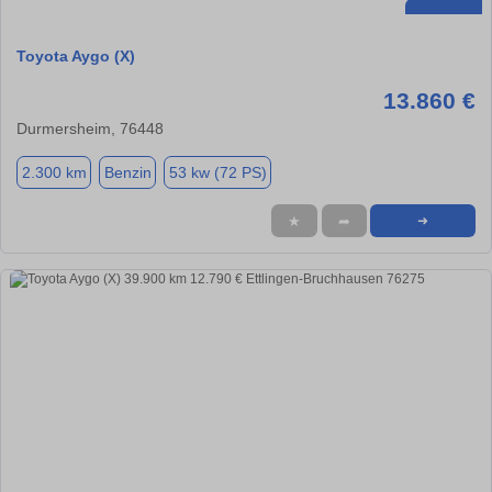
Toyota Aygo (X)
13.860 €
Durmersheim, 76448
2.300 km
Benzin
53 kw (72 PS)
★
➦
➜