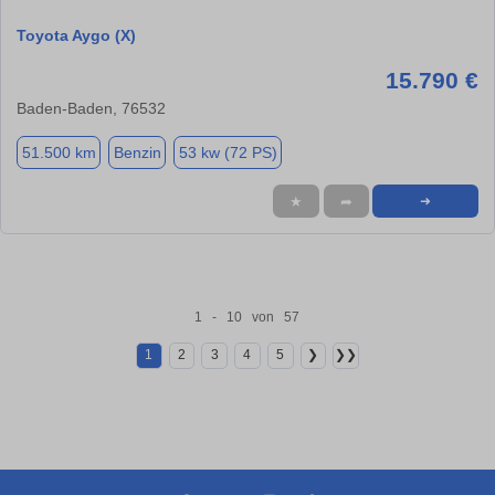
Toyota Aygo (X)
15.790 €
Baden-Baden, 76532
51.500 km
Benzin
53 kw (72 PS)
★
➦
➜
1 - 10 von 57
1
2
3
4
5
❯
❯❯