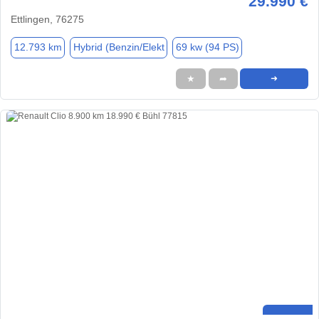
29.990 €
Ettlingen, 76275
12.793 km
Hybrid (Benzin/Elekt
69 kw (94 PS)
★
➦
➜