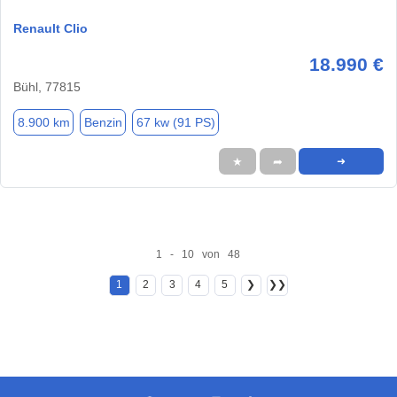
Renault Clio
18.990 €
Bühl, 77815
8.900 km
Benzin
67 kw (91 PS)
★
➦
➜
1 - 10 von 48
1
2
3
4
5
❯
❯❯