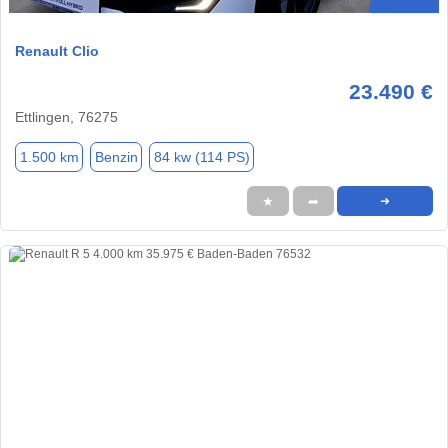
Renault Clio
23.490 €
Ettlingen, 76275
1.500 km
Benzin
84 kw (114 PS)
★
➦
➜