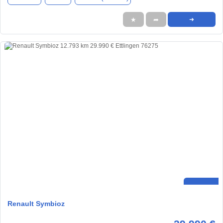
★
➦
➜
Renault Symbioz