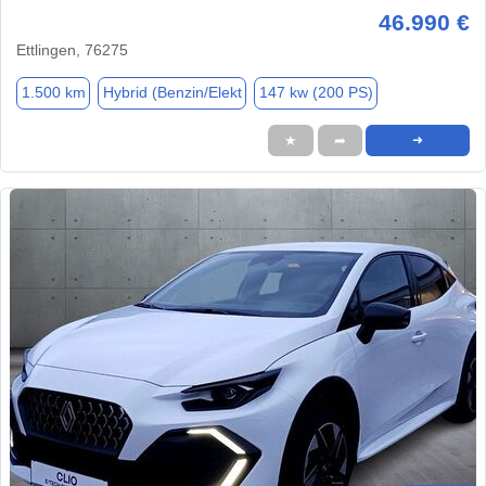
46.990 €
Ettlingen, 76275
1.500 km
Hybrid (Benzin/Elekt
147 kw (200 PS)
★
➦
➜