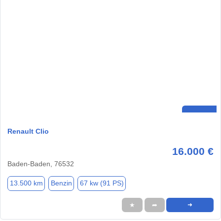
Renault Clio
16.000 €
Baden-Baden, 76532
13.500 km
Benzin
67 kw (91 PS)
★
➦
➜