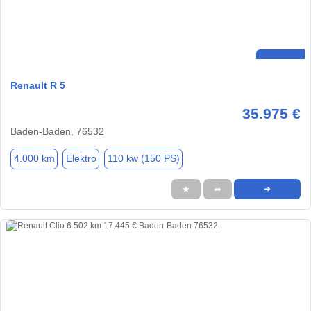
Renault R 5
35.975 €
Baden-Baden, 76532
4.000 km
Elektro
110 kw (150 PS)
★
➦
➜