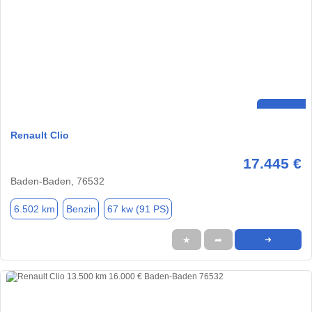
Renault Clio
17.445 €
Baden-Baden, 76532
6.502 km
Benzin
67 kw (91 PS)
★
➦
➜