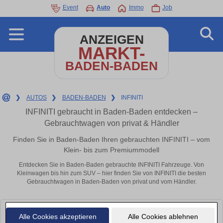
Event
Auto
Immo
Job
ANZEIGEN
MARKT-
BADEN-BADEN
❯
AUTOS
❯
BADEN-BADEN
❯
INFINITI
INFINITI gebraucht in Baden-Baden entdecken –
Gebrauchtwagen von privat & Händler
Finden Sie in Baden-Baden Ihren gebrauchten INFINITI – vom
Klein- bis zum Premiummodell
Entdecken Sie in Baden-Baden gebrauchte INFINITI Fahrzeuge. Von
Kleinwagen bis hin zum SUV – hier finden Sie von INFINITI die besten
Gebrauchtwagen in Baden-Baden von privat und vom Händler.
Leider konnten wir derzeit keine passenden Autos finden. Schauen Sie
Alle Cookies akzeptieren
Alle Cookies ablehnen
bald wieder vorbei!