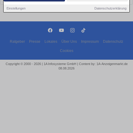
Einstellungen
Datenschutzerklärung
Ratgeber
Presse
Lokales
Über Uns
Impressum
Datenschutz
Cookies
Copyright © 2000 - 2026 | 1A Infosysteme GmbH | Content by: 1A-Anzeigenmarkt.de
08.08.2026