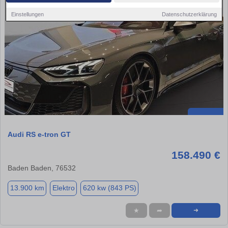
Einstellungen
Datenschutzerklärung
Audi RS e-tron GT
158.490 €
Baden Baden, 76532
13.900 km
Elektro
620 kw (843 PS)
★
➦
➜