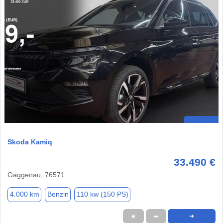
Skoda Kamiq
33.490 €
Gaggenau, 76571
4.000 km
Benzin
110 kw (150 PS)
★
➦
➜