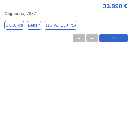
33.990 €
Gaggenau, 76571
5.000 km
Benzin
110 kw (150 PS)
★
➦
➜