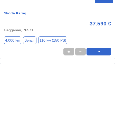
Skoda Karoq
37.590 €
Gaggenau, 76571
4.000 km
Benzin
110 kw (150 PS)
★
➦
➜