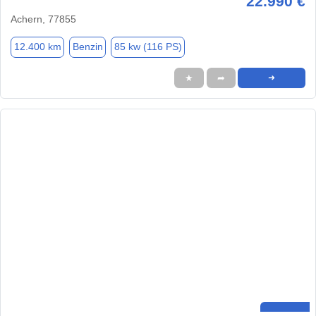
22.990 €
Achern, 77855
12.400 km
Benzin
85 kw (116 PS)
★
➦
➜