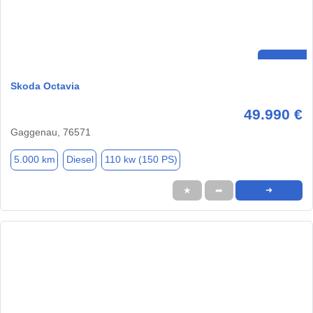
Skoda Octavia
49.990 €
Gaggenau, 76571
5.000 km
Diesel
110 kw (150 PS)
★
➦
➜