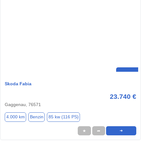
Skoda Fabia
23.740 €
Gaggenau, 76571
4.000 km
Benzin
85 kw (116 PS)
★
➦
➜