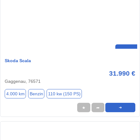
Skoda Scala
31.990 €
Gaggenau, 76571
4.000 km
Benzin
110 kw (150 PS)
★
➦
➜