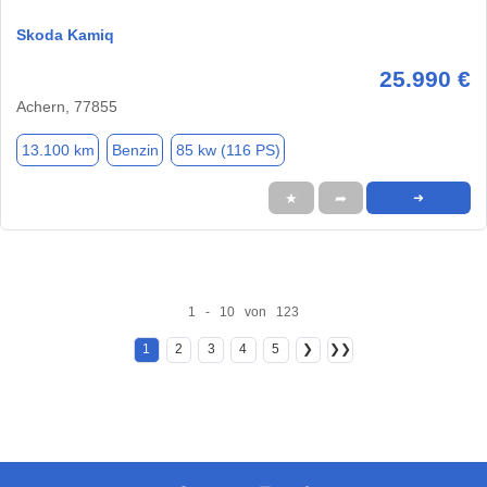
Skoda Kamiq
25.990 €
Achern, 77855
13.100 km
Benzin
85 kw (116 PS)
★
➦
➜
1 - 10 von 123
1
2
3
4
5
❯
❯❯