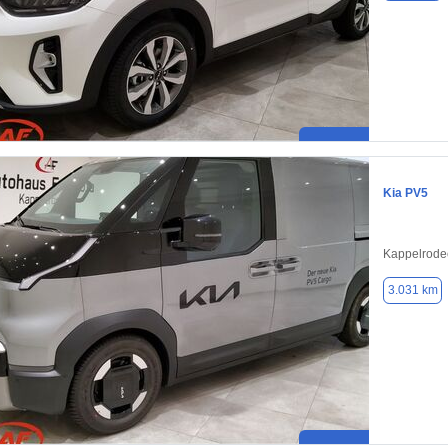
Kia PV5
Kappelrode
3.031 km