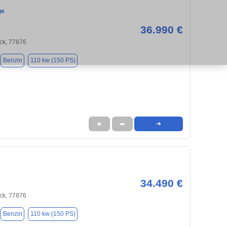
ge
36.990 €
ck, 77876
Benzin
110 kw (150 PS)
★
➦
➜
34.490 €
ck, 77876
Benzin
110 kw (150 PS)