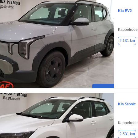
Kia EV2
Kappelrode
2.131 km
Kia Stonic
Kappelrode
2.531 km