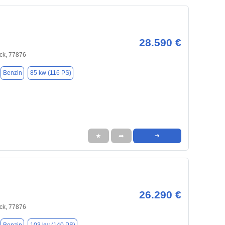
28.590 €
ck, 77876
Benzin
85 kw (116 PS)
★
➦
➜
26.290 €
ck, 77876