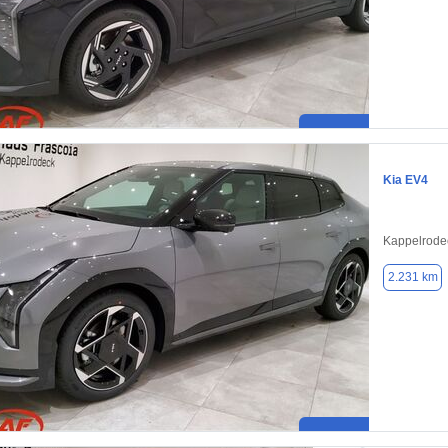
Kia EV4
Kappelrode
2.231 km