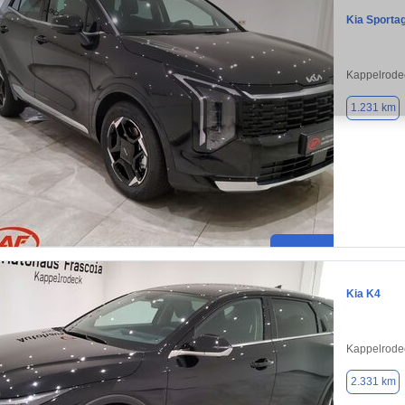
Kia Sporta
Kappelrode
1.231 km
Kia K4
Kappelrode
2.331 km