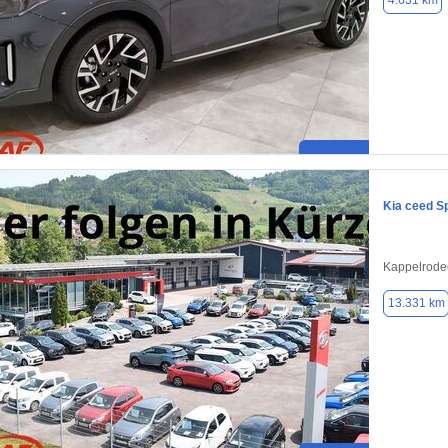
4.631 km
Kia ceed S
Kappelrode
13.331 km