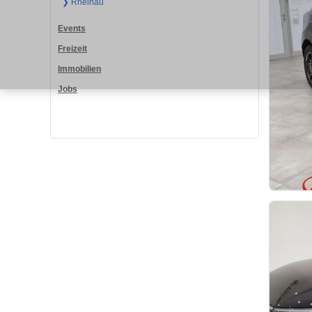
❯ Rheinau
Events
Freizeit
Immobilien
Jobs