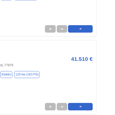
★
➦
➜
41.510 €
ck, 77876
Elektro
120 kw (163 PS)
★
➦
➜