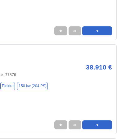
★
➦
➜
38.910 €
ck, 77876
Elektro
150 kw (204 PS)
★
➦
➜