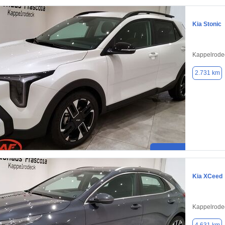
Kia Stonic
Kappelrode
2.731 km
Kia XCeed
Kappelrode