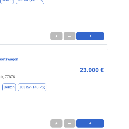
Benzin
103 kw (140 PS)
★
➦
➜
portswagon
23.900 €
ck, 77876
Benzin
103 kw (140 PS)
★
➦
➜