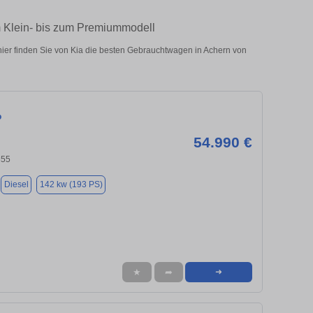
m Klein- bis zum Premiummodell
ier finden Sie von Kia die besten Gebrauchtwagen in Achern von
o
54.990 €
855
Diesel
142 kw (193 PS)
★
➦
➜