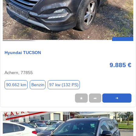
Hyundai TUCSON
9.885 €
Achern, 77855
90.662 km
Benzin
97 kw (132 PS)
★
➦
➜