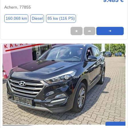
Achern, 77855
160.068 km
Diesel
85 kw (116 PS)
★
➦
➜