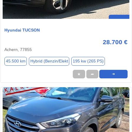
Hyundai TUCSON
28.700 €
Achern, 77855
45.500 km
Hybrid (Benzin/Elekt
195 kw (265 PS)
★
➦
➜