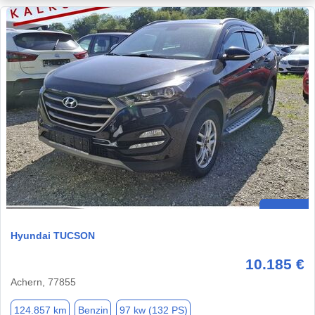
Hyundai TUCSON
10.185 €
Achern, 77855
124.857 km
Benzin
97 kw (132 PS)