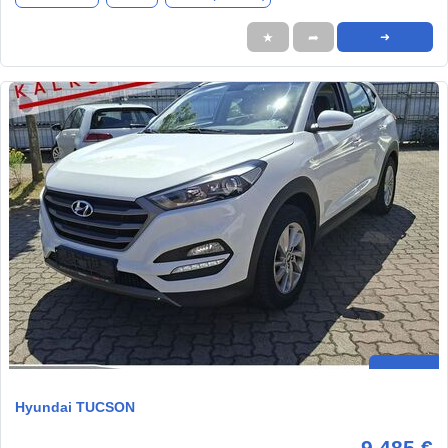
★
➦
➜
Hyundai TUCSON
9.485 €