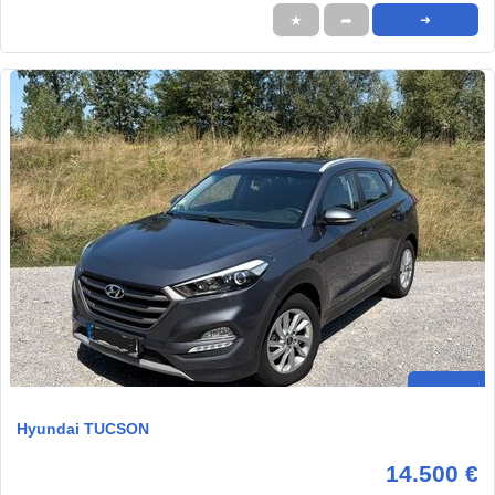
★
➦
➜
Hyundai TUCSON
14.500 €