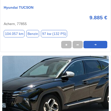
Hyundai TUCSON
9.885 €
Achern, 77855
104.057 km
Benzin
97 kw (132 PS)
★
➦
➜