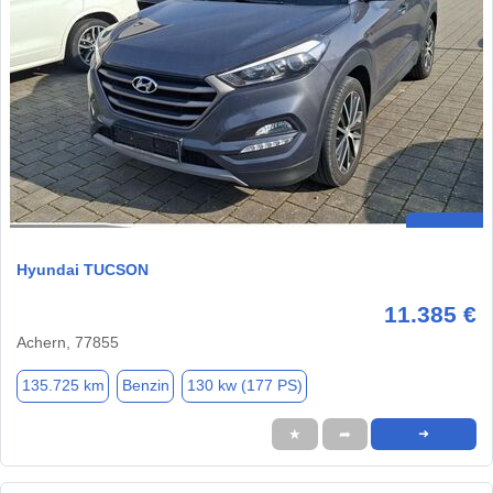
Hyundai TUCSON
11.385 €
Achern, 77855
135.725 km
Benzin
130 kw (177 PS)
★
➦
➜