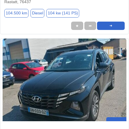
Rastatt, 76437
104.500 km
Diesel
104 kw (141 PS)
★
➦
➜