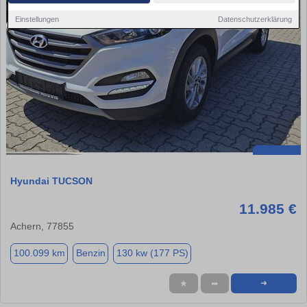
Einstellungen
Datenschutzerklärung
Hyundai TUCSON
11.985 €
Achern, 77855
100.099 km
Benzin
130 kw (177 PS)
★
➦
➜