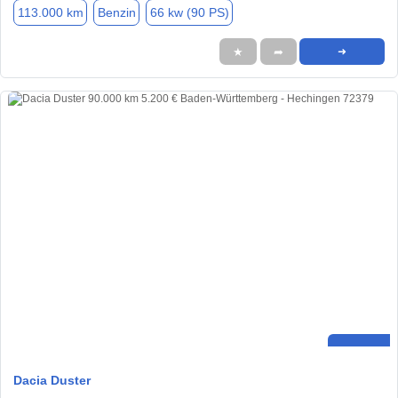
113.000 km
Benzin
66 kw (90 PS)
★
➦
➜
Dacia Duster